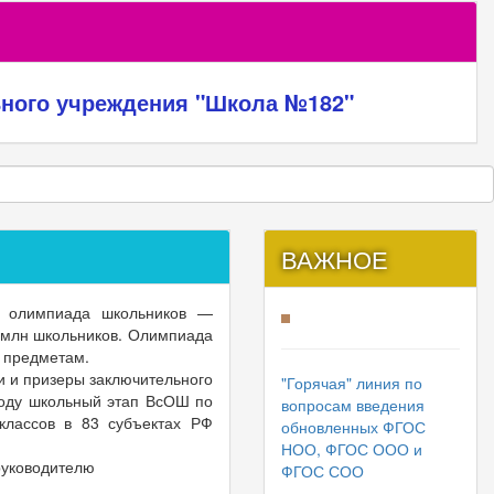
ьного учреждения "Школа №182"
ВАЖНОЕ
я олимпиада школьников —
 млн школьников. Олимпиада
24 предметам.
и и призеры заключительного
"Горячая" линия по
году школьный этап ВсОШ по
вопросам введения
классов в 83 субъектах РФ
обновленных ФГОС
НОО, ФГОС ООО и
руководителю
ФГОС СОО